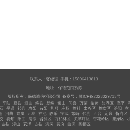
联系人：张经理 手机：15896413813
地址：保德范围拆除
版权所有：保德诚信拆除公司 备案号：
冀ICP备2023029713号
平陆
夏县
垣曲
绛县
新绛
稷山
闻喜
万荣
临猗
盐湖区
高平
石
平遥
祁县
寿阳
昔阳
和顺
左权
榆社
太谷区
榆次区
汾阳
孝
德
河曲
岢岚
五寨
神池
静乐
宁武
繁峙
代县
五台
定襄
忻府区
交
娄烦
阳曲
清徐
晋源区
万柏林区
尖草坪区
杏花岭区
迎泽区
吉县
浮山
安泽
古县
洪洞
襄汾
曲沃
尧都区