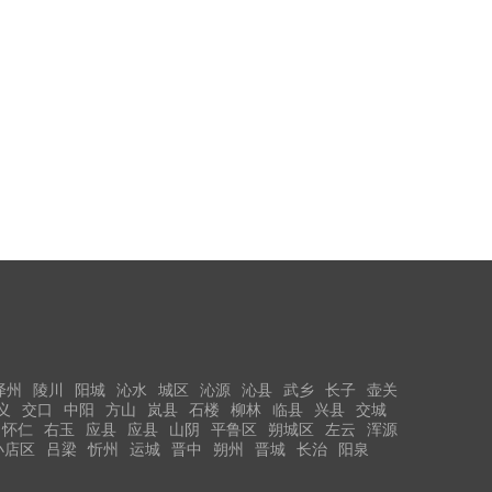
泽州
陵川
阳城
沁水
城区
沁源
沁县
武乡
长子
壶关
义
交口
中阳
方山
岚县
石楼
柳林
临县
兴县
交城
怀仁
右玉
应县
应县
山阴
平鲁区
朔城区
左云
浑源
小店区
吕梁
忻州
运城
晋中
朔州
晋城
长治
阳泉