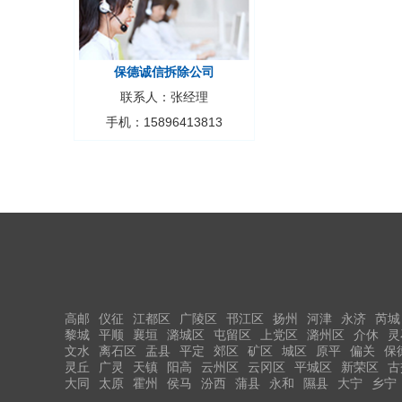
保德诚信拆除公司
联系人：张经理
手机：15896413813
高邮
仪征
江都区
广陵区
邗江区
扬州
河津
永济
芮城
黎城
平顺
襄垣
潞城区
屯留区
上党区
潞州区
介休
灵
文水
离石区
盂县
平定
郊区
矿区
城区
原平
偏关
保
灵丘
广灵
天镇
阳高
云州区
云冈区
平城区
新荣区
古
大同
太原
霍州
侯马
汾西
蒲县
永和
隰县
大宁
乡宁