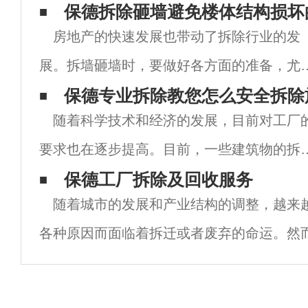
保德拆除砸墙避免楼体结构损坏
房地产的快速发展也带动了拆除行业的发
展。拆墙砸墙时，要做好各方面的准备，尤
是室内拆墙时不要粗心大意。让南京拆除公
保德专业拆除教您怎么安全拆除
随着科学技术和经济的发展，目前对工厂
和我们了解拆除墙壁以避免建筑结构损坏的
要求也在逐步提高。目前，一些建筑物的拆
要性：1.如果在保德拆除作业中没有做好充
要求技术含量很高。特别是细节不容忽视。
保德工厂拆除及回收服务
的
随着城市的发展和产业结构的调整，越来
外，许多企业转型升级，因此许多建筑物须
各种原因而面临着拆迁或者废弃的命运。然
除。下面，保德专业拆除将介绍如何实现拆
的厂房和设备并没有完全失去价值，它们仍
安
利用，为社会创造更多的财富。保德工厂拆